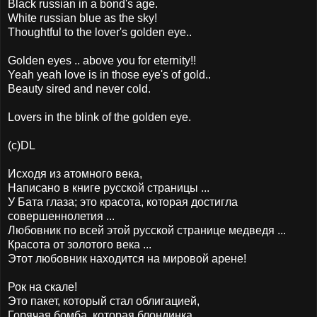
Black russian in a bond's age.
White russian blue as the sky!
Thoughtful to the lover's golden eye..
Golden eyes .. above you for eternity!!
Yeah yeah love is in those eye's of gold..
Beauty sired and never cold.
Lovers in the blink of the golden eye.
(c)DL
Исходя из атомного века,
Написано в книге русской страницы ...
У Бата глаза; это красота, которая достигла
совершеннолетия ...
Любовник по всей этой русской странице медведя ...
Красота от золотого века ...
Этот любовник находится на мировой арене!
Рок на скале!
Это пакет, который стал облигацией,
Горячая бомба, которая блондинка.